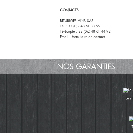
CONTACTS
BITURIGES VINS SAS
Tél : 33 (0)2 48 61 33 55
Télécopie : 33 (0)2 48 61 44 92
Email :
formulaire de contact
NOS GARANTIES
Le s
T