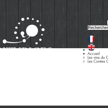
Rechercher
A
ccueil
L
es vins du 
L
es Cuvées