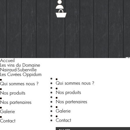
Mon compte
Mon panier
(vide)
A
ccueil
L
es vins du Domaine
Nairaud-Suberville
L
es Cuvées Oppidum
Q
ui sommes nous ?
Q
ui sommes nous ?
N
os produits
N
os produits
N
os partenaires
N
os partenaires
G
alerie
G
alerie
C
ontact
C
ontact