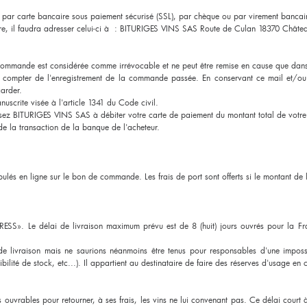
 par carte bancaire sous paiement sécurisé (SSL), par chèque ou par virement bancai
re, il faudra adresser celui-ci à : BITURIGES VINS SAS Route de Culan 18370 Châte
 commande est considérée comme irrévocable et ne peut être remise en cause que dans 
à compter de l'enregistrement de la commande passée. En conservant ce mail et/ou
arder.
nuscrite visée à l'article 1341 du Code civil.
sez BITURIGES VINS SAS à débiter votre carte de paiement du montant total de vo
e la transaction de la banque de l'acheteur.
ipulés en ligne sur le bon de commande. Les frais de port sont offerts si le montant 
RESS». Le délai de livraison maximum prévu est de 8 (huit) jours ouvrés pour la F
e livraison mais ne saurions néanmoins être tenus pour responsables d'une impossi
ibilité de stock, etc...). Il appartient au destinataire de faire des réserves d'usage en
ouvrables pour retourner, à ses frais, les vins ne lui convenant pas. Ce délai court