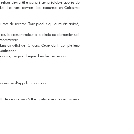
t retour devra être signalé au préalable auprès du
it. Les vins devront être retournés en Colissimo
n.
t état de revente. Tout produit qui aura été abîmé,
tation, le consommateur a le choix de demander soit
consommateur.
 dans un délai de 15 jours. Cependant, compte tenu
vérification.
ancaire, ou par chèque dans les autres cas.
deurs ou d'appels en garantie.
rdit de vendre ou d'offrir gratuitement à des mineurs