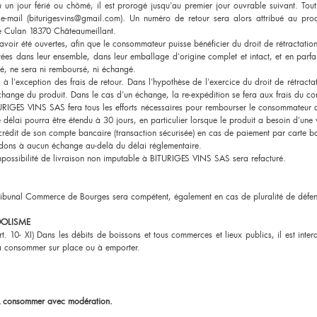
un jour férié ou chômé, il est prorogé jusqu'au premier jour ouvrable suivant. Tou
mail (biturigesvins@gmail.com). Un numéro de retour sera alors attribué au produ
Culan 18370 Châteaumeillant.
avoir été ouvertes, afin que le consommateur puisse bénéficier du droit de rétractatio
yées dans leur ensemble, dans leur emballage d'origine complet et intact, et en parfai
ré, ne sera ni remboursé, ni échangé.
, à l'exception des frais de retour. Dans l'hypothèse de l'exercice du droit de rétrac
change du produit. Dans le cas d'un échange, la re-expédition se fera aux frais du 
ITURIGES VINS SAS fera tous les efforts nécessaires pour rembourser le consommateur
délai pourra être étendu à 30 jours, en particulier lorsque le produit a besoin d'une 
rédit de son compte bancaire (transaction sécurisée) en cas de paiement par carte b
édons à aucun échange au-delà du délai réglementaire.
mpossibilité de livraison non imputable à BITURIGES VINS SAS sera refacturé.
Tribunal Commerce de Bourges sera compétent, également en cas de pluralité de défen
OOLISME
rt. 10- XI) Dans les débits de boissons et tous commerces et lieux publics, il est inte
à consommer sur place ou à emporter.
 A consommer avec modération.