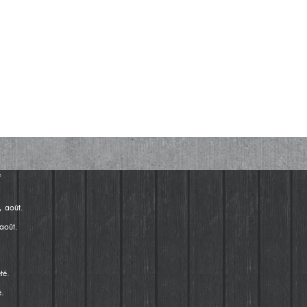
août.
é.