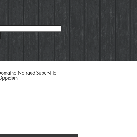
Domaine Nairaud-Suberville
 Oppidum