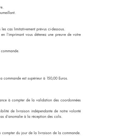
re.
aumeillant.
les cas limitativement prévus ci-dessous.
 en l'imprimant vous détenez une preuve de votre
tre commande.
de la commande est supérieur à 150,00 Euros.
rance à compter de la validation des coordonnées
bilité de livraison indépendante de notre volonté
 cas d'anomalie à la réception des colis.
 à compter du jour de la livraison de la commande.