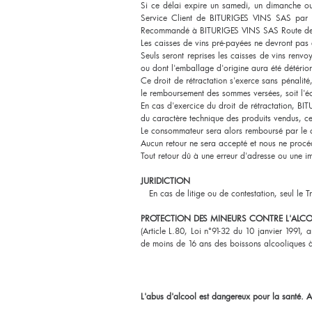
Si ce délai expire un samedi, un dimanche ou 
Service Client de BITURIGES VINS SAS par e-
Recommandé à BITURIGES VINS SAS Route de 
Les caisses de vins pré-payées ne devront pas 
Seuls seront reprises les caisses de vins renvo
ou dont l'emballage d'origine aura été détério
Ce droit de rétractation s'exerce sans pénalité
le remboursement des sommes versées, soit l'é
En cas d'exercice du droit de rétractation, B
du caractère technique des produits vendus, ce 
Le consommateur sera alors remboursé par le c
Aucun retour ne sera accepté et nous ne proc
Tout retour dû à une erreur d'adresse ou une i
JURIDICTION
En cas de litige ou de contestation, seul le 
PROTECTION DES MINEURS CONTRE L'ALC
(Article L.80, Loi n°91-32 du 10 janvier 1991, a
de moins de 16 ans des boissons alcooliques 
L'abus d'alcool est dangereux pour la santé.